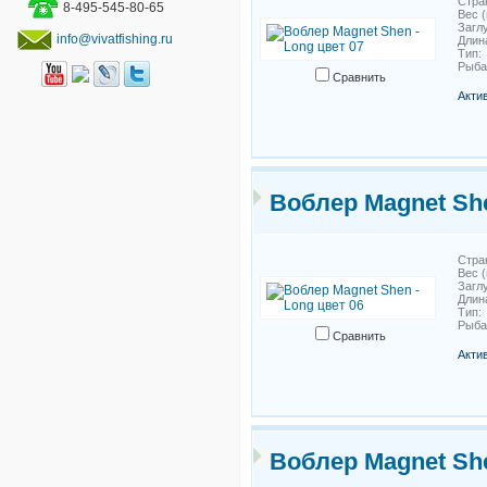
Стра
8-495-545-80-65
Вес (
Загл
info@vivatfishing.ru
Длин
Тип
Рыб
Сравнить
Акти
Воблер Magnet She
Стра
Вес (
Загл
Длин
Тип
Рыб
Сравнить
Акти
Воблер Magnet She