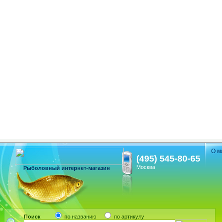
О м
(495) 545-80-65
Москва
Рыболовный интернет-магазин
Поиск
по названию
по артикулу