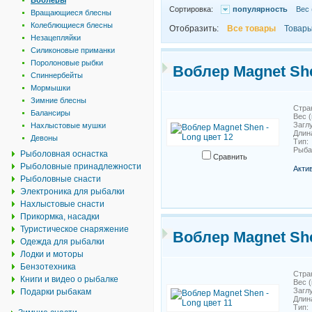
Воблеры
Сортировка:
популярность
Вес 
Вращающиеся блесны
Колеблющиеся блесны
Отобразить:
Все товары
Товары
Незацепляйки
Силиконовые приманки
Поролоновые рыбки
Воблер Magnet She
Спиннербейты
Мормышки
Зимние блесны
Стра
Балансиры
Вес (
Загл
Нахлыстовые мушки
Длин
Девоны
Тип
Рыб
Рыболовная оснастка
Сравнить
Рыболовные принадлежности
Акти
Рыболовные снасти
Электроника для рыбалки
Нахлыстовые снасти
Прикормка, насадки
Туристическое снаряжение
Воблер Magnet She
Одежда для рыбалки
Лодки и моторы
Бензотехника
Стра
Книги и видео о рыбалке
Вес (
Загл
Подарки рыбакам
Длин
Тип