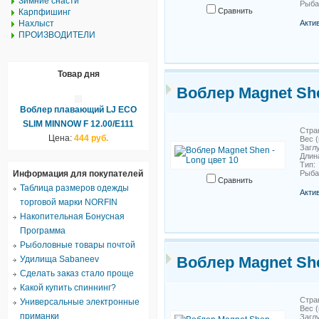
Зимние снасти
Рыб
Сравнить
Карпфишинг
Нахлыст
Акти
ПРОИЗВОДИТЕЛИ
Товар дня
Воблер Magnet She
Воблер плавающий LJ ECO
SLIM MINNOW F 12.00/E111
Стра
Цена:
444 руб.
Вес (
Загл
Длин
Тип
Информация для покупателей
Рыб
Сравнить
Таблица размеров одежды
Акти
торговой марки NORFIN
Накопительная Бонусная
Программа
Рыболовные товары почтой
Воблер Magnet She
Удилища Sabaneev
Сделать заказ стало проще
Какой купить спиннинг?
Стра
Универсальные электронные
Вес (
приманки
Загл