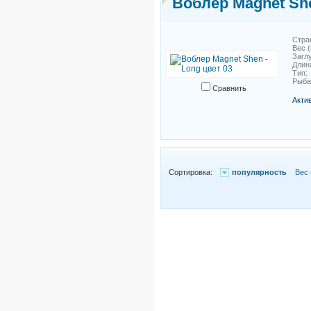
Воблер Magnet She
Стра
Вес (
Загл
Длин
Тип
Рыб
Сравнить
Акти
Сортировка:
популярность
Вес 