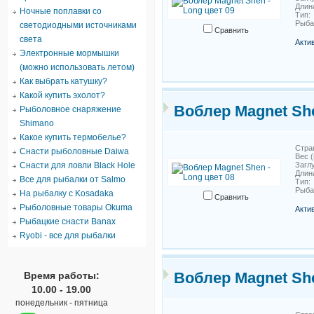
Длин
Ночные поплавки со
Тип
Рыб
светодиодными источниками
Сравнить
света
Акти
Электронные мормышки
(можно использовать летом)
Как выбрать катушку?
Какой купить эхолот?
Воблер Magnet She
Рыболовное снаряжение
Shimano
Какое купить термобелье?
Стра
Снасти рыболовные Daiwa
Вес (
Снасти для ловли Black Hole
Загл
Длин
Все для рыбалки от Salmo
Тип
Рыб
На рыбалку с Kosadaka
Сравнить
Рыболовные товары Okuma
Акти
Рыбацкие снасти Banax
Ryobi - все для рыбалки
Воблер Magnet She
Время работы:
10.00 - 19.00
понедельник - пятница