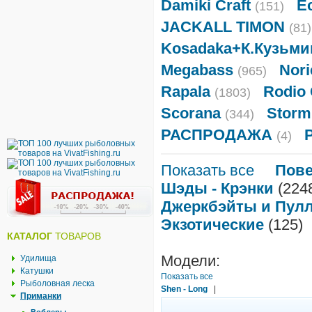
Damiki Craft
E
(151)
JACKALL TIMON
(81)
Kosadaka+К.Кузьми
Megabass
Nori
(965)
Rapala
Rodio 
(1803)
Scorana
Storm
(344)
РАСПРОДАЖА
(4)
Показать все
Пов
Шэды - Крэнки
(224
Джеркбэйты и Пул
Экзотические
(125)
КАТАЛОГ
ТОВАРОВ
Модели:
Удилища
Катушки
Показать все
Рыболовная леска
Shen - Long
|
Приманки