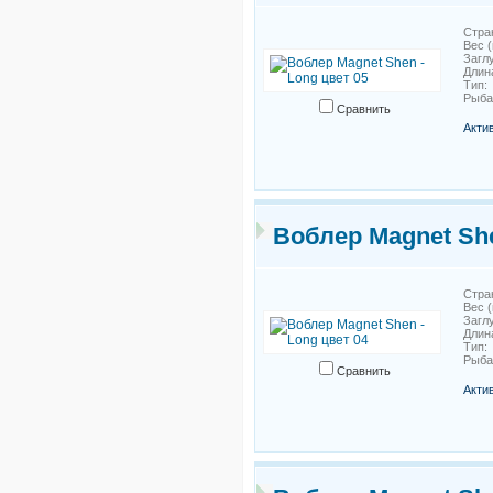
Стра
Вес (
Загл
Длин
Тип
Рыб
Сравнить
Акти
Воблер Magnet She
Стра
Вес (
Загл
Длин
Тип
Рыб
Сравнить
Акти