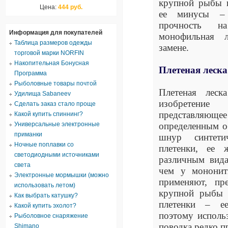
крупной рыбы к
Цена:
444 руб.
ее минусы – н
прочность н
Информация для покупателей
монофильная л
Таблица размеров одежды
замене.
торговой марки NORFIN
Накопительная Бонусная
Плетеная леска
Программа
Рыболовные товары почтой
Плетеная лес
Удилища Sabaneev
изобретение 
Сделать заказ стало проще
представля
Какой купить спиннинг?
Универсальные электронные
определенным о
приманки
шнур синтети
Ночные поплавки со
плетенки, ее ж
светодиодными источниками
различным вида
света
чем у мононит
Электронные мормышки (можно
применяют, пр
использовать летом)
крупной рыбы 
Как выбрать катушку?
плетенки – ее
Какой купить эхолот?
поэтому использ
Рыболовное снаряжение
поводка редко п
Shimano