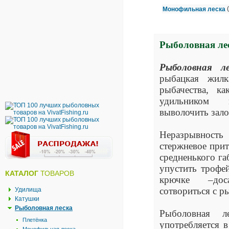
Монофильная леска
Рыболовная ле
Рыболовная ле
рыбацкая жилк
рыбачества, ка
удильником
выволочить зал
Неразрывност
стержневое прит
средненького га
упустить трофей
КАТАЛОГ
ТОВАРОВ
крючке –дос
сотвориться с р
Удилища
Катушки
Рыболовная леска
Рыболовная л
Плетёнка
употребляется 