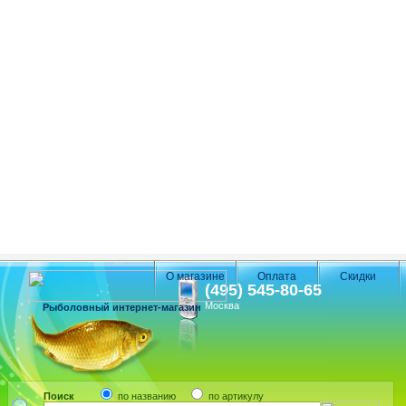
О магазине
Оплата
Скидки
(495) 545-80-65
Москва
Рыболовный интернет-магазин
Поиск
по названию
по артикулу