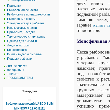
Монофильная леска
двух видов 
Приманки
плетеные леск
Рыболовная оснастка
подлёдной рыба
Рыболовные принадлежности
зимнюю леску, 
Рыболовные снасти
Электроника для рыбалки
заранее
купить т
Нахлыстовые снасти
от морозов.
Прикормка, насадки
Туристическое снаряжение
Монофильная 
Одежда для рыбалки
Лодки и моторы
Бензотехника
Леска рыболовн
Книги и видео о рыбалке
у рыбаков - "м
Подарки рыбакам
материал круг
Зимние снасти
намокает, прак
Карпфишинг
под воздейств
Нахлыст
ПРОИЗВОДИТЕЛИ
свойство к рас
значительные 
крупных экзем
Товар дня
выдерживает с
динамические, 
Воблер плавающий LJ ECO SLIM
успешно прим
MINNOW F 12.00/E111