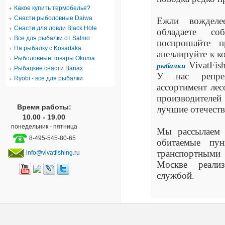
Какое купить термобелье?
Снасти рыболовные Daiwa
Ежли вожделе
Снасти для ловли Black Hole
обладаете соб
Все для рыбалки от Salmo
поспрошайте п
На рыбалку с Kosadaka
апеллируйте к к
Рыболовные товары Okuma
VivatFis
рыбалки
Рыбацкие снасти Banax
У нас репрез
Ryobi - все для рыбалки
ассортимент ле
производителей
Время работы:
лучшие отечест
10.00 - 19.00
понедельник - пятница
Мы рассылаем 
8-495-545-80-65
обитаемые пу
транспортными
info@vivatfishing.ru
Москве реализ
службой.