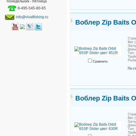
понедельник - пятница
8-495-545-80-65
info@vivatfishing.ru
Воблер Zip Baits O
Стра
Вес (
Загл
Длин
Тип
Трой
Рыб
Сравнить
По с
Воблер Zip Baits O
Стра
Вес (
Загл
Длин
Тип
Трой