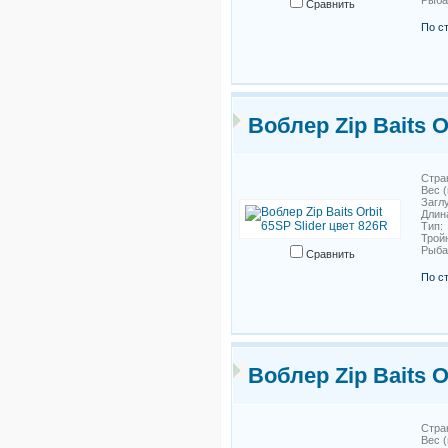
Рыб
Сравнить
По с
Воблер Zip Baits O
Стра
Вес (
Загл
Длин
Тип
Трой
Рыб
Сравнить
По с
Воблер Zip Baits O
Стра
Вес (