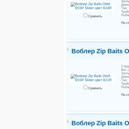
Загл
Длин
Тип
Трой
Рыб
Сравнить
По с
Воблер Zip Baits O
Стра
Вес (
Загл
Длин
Тип
Трой
Рыб
Сравнить
По с
Воблер Zip Baits O