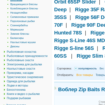
Воблеры
Orbit 65SP Slider
|
Вращающиеся блесны
Deep
|
Rigge 35F Ra
Колеблющиеся блесны
Незацепляйки
35SS
|
Rigge 56F 
Силиконовые приманки
Поролоновые рыбки
70F
|
Rigge 90F De
Спиннербейты
Мормышки
Hunted 78S
|
Rigge
Зимние блесны
Балансиры
Rigge S-Line 46S M
Нахлыстовые мушки
Девоны
Rigge S-line 56S
|
Рыболовная оснастка
60SS
|
Rigge Slim
Рыболовные принадлежности
Рыболовные снасти
Электроника для рыбалки
Нахлыстовые снасти
Сортировка:
популярность
Вес 
Прикормка, насадки
Отобразить:
Все товары
Товары
Туристическое снаряжение
Одежда для рыбалки
Лодки и моторы
Воблер Zip Baits 
Бензотехника
Книги и видео о рыбалке
Подарки рыбакам
Стра
Вес (