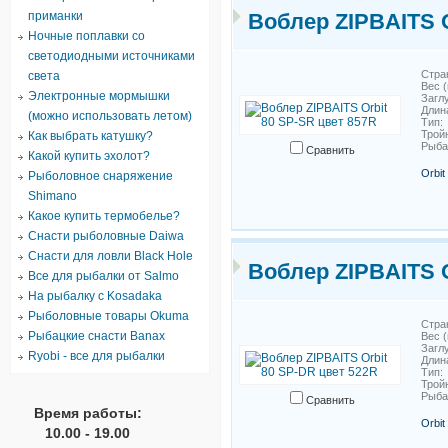
приманки
Воблер ZIPBAITS O
Ночные поплавки со
светодиодными источниками
Стра
света
Вес (
Электронные мормышки
Загл
Длин
(можно использовать летом)
Тип
Трой
Как выбрать катушку?
Рыб
Сравнить
Какой купить эхолот?
Orbi
Рыболовное снаряжение
Shimano
Какое купить термобелье?
Снасти рыболовные Daiwa
Снасти для ловли Black Hole
Воблер ZIPBAITS O
Все для рыбалки от Salmo
На рыбалку с Kosadaka
Рыболовные товары Okuma
Стра
Рыбацкие снасти Banax
Вес (
Загл
Ryobi - все для рыбалки
Длин
Тип
Трой
Рыб
Сравнить
Время работы:
Orbi
10.00 - 19.00