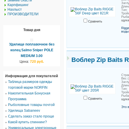
Зимние снасти
Загл
Карпфишинг
Длин
Нахлыст
Тип
Трой
ПРОИЗВОДИТЕЛИ
Рыб
щука
Сравнить
Rigg
Товар дня
воды
Удилище поплавочное без
колец Salmo Sniper POLE
MEDIUM 3.00
Воблер Zip Baits 
Цена:
720 руб.
Стра
Информация для покупателей
Вес (
Таблица размеров одежды
Загл
Длин
торговой марки NORFIN
Тип
Трой
Накопительная Бонусная
Рыб
Сравнить
Программа
щука
Рыболовные товары почтой
Это 
Удилища Sabaneev
Сделать заказ стало проще
Какой купить спиннинг?
Универсальные электронные