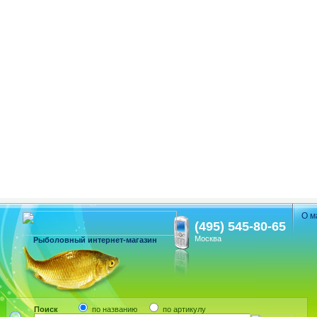
О м
(495) 545-80-65
Москва
Рыболовный интернет-магазин
Поиск
по названию
по артикулу