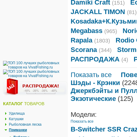
Damiki Craft
E
(151)
JACKALL TIMON
(81)
Kosadaka+К.Кузьми
Megabass
Nori
(965)
Rapala
Rodio 
(1803)
Scorana
Storm
(344)
РАСПРОДАЖА
(4)
Показать все
Пов
Шэды - Крэнки
(224
Джеркбэйты и Пул
Экзотические
(125)
КАТАЛОГ
ТОВАРОВ
Модели:
Удилища
Катушки
Показать все
Рыболовная леска
B-Switcher SSR Craze
Приманки