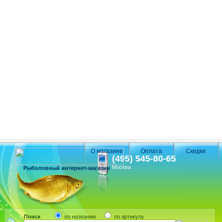
О магазине
Оплата
Скидки
(495) 545-80-65
Москва
Рыболовный интернет-магазин
Поиск
по названию
по артикулу