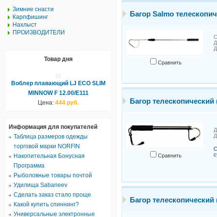
Зимние снасти
Багор Salmo телескопич
Карпфишинг
Нахлыст
ПРОИЗВОДИТЕЛИ
С
Д
Д
Товар дня
Сравнить
Воблер плавающий LJ ECO SLIM
MINNOW F 12.00/E111
Багор телескопический 
Цена:
444 руб.
Информация для покупателей
Д
Д
Таблица размеров одежды
торговой марки NORFIN
С
с
Накопительная Бонусная
Сравнить
Программа
Рыболовные товары почтой
Удилища Sabaneev
Сделать заказ стало проще
Багор телескопический 
Какой купить спиннинг?
Универсальные электронные