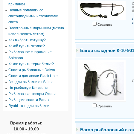
С
приманки
Д
Ночные поплавки со
Д
светодиодными источниками
С
света
с
Сравнить
Электронные мормышки (можно
использовать летом)
Как выбрать катушку?
Какой купить эхолот?
Багор складной К-10-90
Рыболовное снаряжение
Shimano
Какое купить термобелье?
Снасти рыболовные Daiwa
Снасти для ловли Black Hole
С
Все для рыбалки от Salmo
На рыбалку с Kosadaka
Рыболовные товары Okuma
Рыбацкие снасти Banax
Ryobi - все для рыбалки
Сравнить
Время работы:
10.00 - 19.00
Багор рыболовный склад