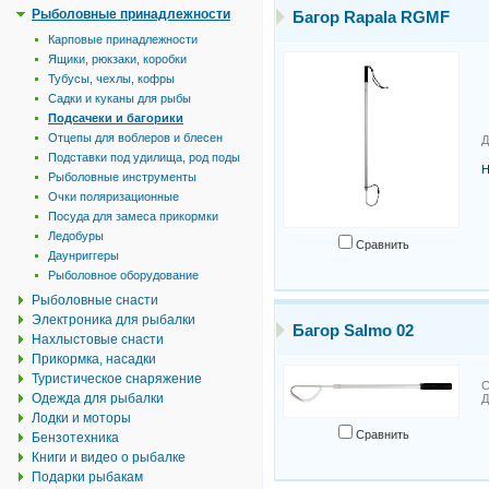
Рыболовные принадлежности
Багор Rapala RGMF
Карповые принадлежности
Ящики, рюкзаки, коробки
Тубусы, чехлы, кофры
Садки и куканы для рыбы
Подсачеки и багорики
Отцепы для воблеров и блесен
Д
Подставки под удилища, род поды
Н
Рыболовные инструменты
Очки поляризационные
Посуда для замеса прикормки
Ледобуры
Сравнить
Даунриггеры
Рыболовное оборудование
Рыболовные снасти
Электроника для рыбалки
Багор Salmo 02
Нахлыстовые снасти
Прикормка, насадки
Туристическое снаряжение
С
Одежда для рыбалки
Д
Лодки и моторы
Сравнить
Бензотехника
Книги и видео о рыбалке
Подарки рыбакам