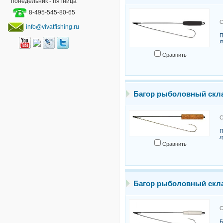
понедельник - пятница
8-495-545-80-65
С
info@vivatfishing.ru
П
л
Сравнить
Багор рыболовный скла
С
П
л
Сравнить
Багор рыболовный скла
С
Б