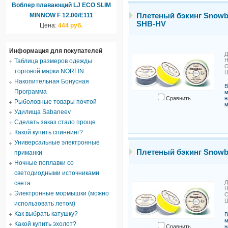
Воблер плавающий LJ ECO SLIM
MINNOW F 12.00/E111
Плетеный бэкинг Snowbee
SHB-HV
Цена:
444 руб.
Информация для покупателей
Д
Н
Таблица размеров одежды
О
торговой марки NORFIN
Ц
Накопительная Бонусная
В
Программа
м
Сравнить
н
Рыболовные товары почтой
м
Удилища Sabaneev
Сделать заказ стало проще
Какой купить спиннинг?
Универсальные электронные
Плетеный бэкинг Snowbe
приманки
Ночные поплавки со
светодиодными источниками
Д
света
Н
Электронные мормышки (можно
О
Ц
использовать летом)
Как выбрать катушку?
В
м
Какой купить эхолот?
Сравнить
н