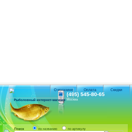
О магазине
Оплата
Скидки
(495) 545-80-65
Москва
Рыболовный интернет-магазин
Поиск
по названию
по артикулу