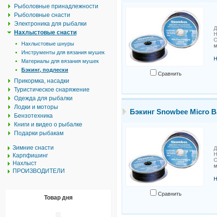
Рыболовные принадлежности
Рыболовные снасти
Электроника для рыбалки
Д
Нахлыстовые снасти
Н
О
Нахлыстовые шнуры
м
Инструменты для вязания мушек
Н
Материалы для вязания мушек
Бэкинг, подлески
Сравнить
Прикормка, насадки
Туристическое снаряжение
Одежда для рыбалки
Лодки и моторы
Бэкинг Snowbee Micro Ba
Бензотехника
Книги и видео о рыбалке
Подарки рыбакам
Зимние снасти
Д
Н
Карпфишинг
О
Нахлыст
м
ПРОИЗВОДИТЕЛИ
Н
Сравнить
Товар дня