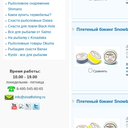
м
Рыболовное снаряжение
Shimano
Какое купить термобелье?
Снасти рыболовные Daiwa
Снасти для ловли Black Hole
Плетеный бэкинг Snowb
Все для рыбалки от Salmo
На рыбалку с Kosadaka
Рыболовные товары Okuma
Д
Рыбацкие снасти Banax
Н
О
Ryobi - все для рыбалки
Ц
В
м
Время работы:
Сравнить
н
м
10.00 - 19.00
понедельник - пятница
8-495-545-80-65
info@vivatfishing.ru
Плетеный бэкинг Snowb
Д
Н
О