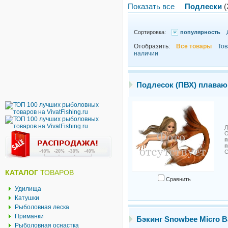
Показать все
Подлески
(
Сортировка:
популярность
Отобразить:
Все товары
Тов
наличии
Подлесок (ПВХ) плаваю
Д
О
п
С
КАТАЛОГ
ТОВАРОВ
Сравнить
Удилища
Катушки
Рыболовная леска
Приманки
Бэкинг Snowbee Micro Ba
Рыболовная оснастка