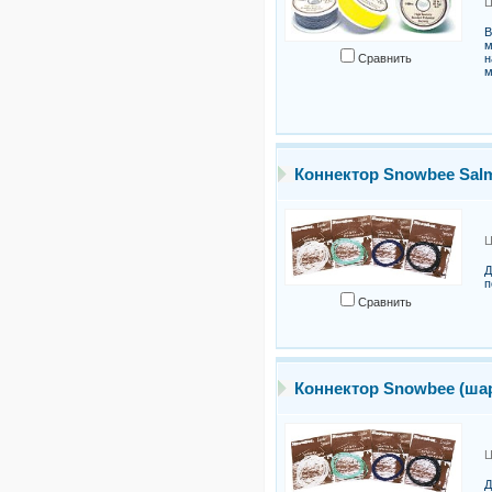
Ц
В
м
Сравнить
н
м
Коннектор Snowbee Sal
Ц
Д
п
Сравнить
Коннектор Snowbee (ша
Ц
Д