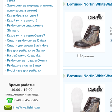
света
Ботинки Norfin WhiteWat
Электронные мормышки (можно
использовать летом)
Как выбрать катушку?
Какой купить эхолот?
Рыболовное снаряжение
С
Shimano
Р
В
Какое купить термобелье?
Снасти рыболовные Daiwa
З
Снасти для ловли Black Hole
Все для рыбалки от Salmo
На рыбалку с Kosadaka
Сравнить
Рыболовные товары Okuma
Рыбацкие снасти Banax
Ryobi - все для рыбалки
Ботинки Norfin WhiteWat
Время работы:
10.00 - 19.00
понедельник - пятница
С
8-495-545-80-65
Р
В
info@vivatfishing.ru