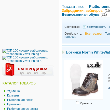
Показать все
Рыболовны
Забродники, вейдерсы
(15
Демисезонная обувь
(21)
Сортировка:
популярность
Отобразить:
Все товары
Тов
наличии
Ботинки Norfin WhiteWat
С
Р
В
КАТАЛОГ
ТОВАРОВ
З
Удилища
Катушки
Рыболовная леска
Сравнить
Приманки
Рыболовная оснастка