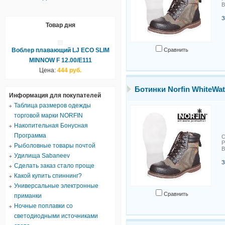
В
З
Товар дня
Воблер плавающий LJ ECO SLIM
Сравнить
MINNOW F 12.00/E111
Цена:
444 руб.
Ботинки Norfin WhiteWat
Информация для покупателей
Таблица размеров одежды
торговой марки NORFIN
Накопительная Бонусная
Программа
С
Р
Рыболовные товары почтой
В
Удилища Sabaneev
З
Сделать заказ стало проще
Какой купить спиннинг?
Универсальные электронные
Сравнить
приманки
Ночные поплавки со
светодиодными источниками