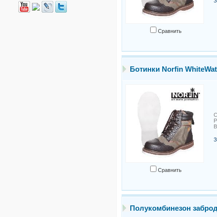
З
Сравнить
Ботинки Norfin WhiteWat
С
Р
В
З
Сравнить
Полукомбинезон забро