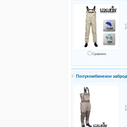
С
Р
Сравнить
Полукомбинезон заброд
С
Р