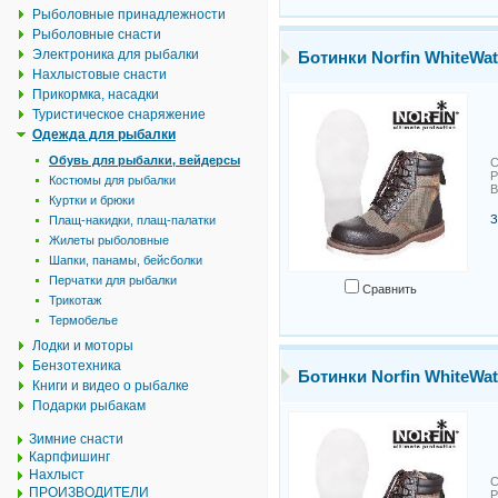
Рыболовные принадлежности
Рыболовные снасти
Электроника для рыбалки
Ботинки Norfin WhiteWat
Нахлыстовые снасти
Прикормка, насадки
Туристическое снаряжение
Одежда для рыбалки
Обувь для рыбалки, вейдерсы
С
Р
Костюмы для рыбалки
В
Куртки и брюки
З
Плащ-накидки, плащ-палатки
Жилеты рыболовные
Шапки, панамы, бейсболки
Перчатки для рыбалки
Сравнить
Трикотаж
Термобелье
Лодки и моторы
Бензотехника
Ботинки Norfin WhiteWat
Книги и видео о рыбалке
Подарки рыбакам
Зимние снасти
Карпфишинг
Нахлыст
С
ПРОИЗВОДИТЕЛИ
Р