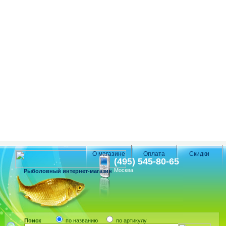
О магазине
Оплата
Скидки
(495) 545-80-65
Москва
Рыболовный интернет-магазин
Поиск
по названию
по артикулу