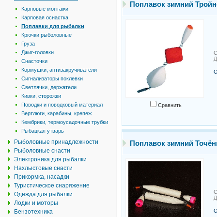
Поплавок зимний Трой
Карповые монтажи
Карповая оснастка
Поплавки для рыбалки
Крючки рыболовные
Груза
Джиг-головки
С
Д
Снасточки
Кормушки, антизакручиватели
О
Сигнализаторы поклевки
Светлячки, держатели
Кивки, сторожки
Поводки и поводковый материал
Сравнить
Вертлюги, карабины, крепеж
Кембрики, термоусадочные трубки
Рыбацкая утварь
Рыболовные принадлежности
Поплавок зимний Точё
Рыболовные снасти
Электроника для рыбалки
Нахлыстовые снасти
Прикормка, насадки
Туристическое снаряжение
С
Одежда для рыбалки
Д
Лодки и моторы
О
Бензотехника