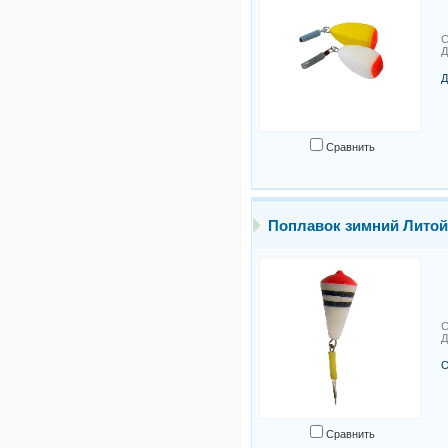
С
Д
Д
Сравнить
Поплавок зимний Лито
С
Д
О
Сравнить