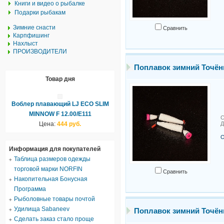
Книги и видео о рыбалке
Подарки рыбакам
Зимние снасти
Сравнить
Карпфишинг
Нахлыст
ПРОИЗВОДИТЕЛИ
Поплавок зимний Точё
Товар дня
Воблер плавающий LJ ECO SLIM
MINNOW F 12.00/E111
С
Цена:
444 руб.
Д
О
Информация для покупателей
Таблица размеров одежды
торговой марки NORFIN
Сравнить
Накопительная Бонусная
Программа
Рыболовные товары почтой
Удилища Sabaneev
Поплавок зимний Точё
Сделать заказ стало проще