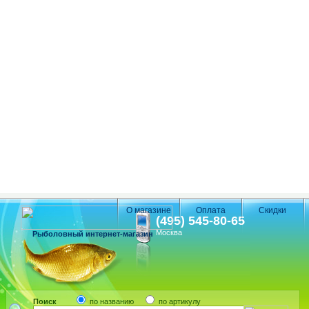
О магазине
Оплата
Скидки
(495) 545-80-65
Москва
Рыболовный интернет-магазин
Поиск
по названию
по артикулу