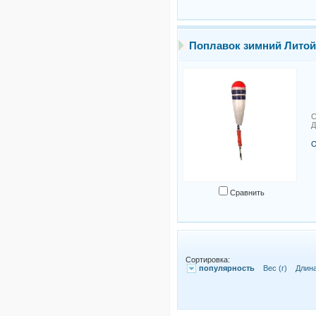
Поплавок зимний Лито
С
Д
О
Сравнить
Сортировка:
популярность
Вес (г)
Длина