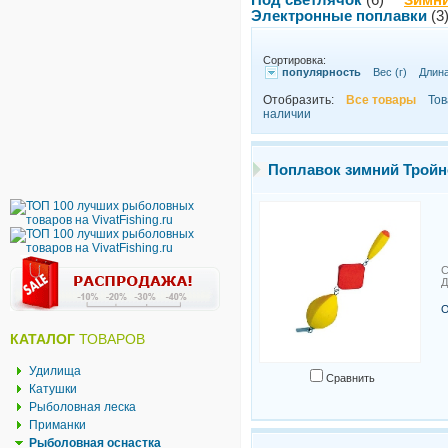
Под светлячок
(6)
Зимни
Электронные поплавки
(3
Сортировка:
популярность
Вес (г)
Длина
Отобразить:
Все товары
Тов
наличии
Поплавок зимний Трой
С
Д
О
КАТАЛОГ
ТОВАРОВ
Удилища
Сравнить
Катушки
Рыболовная леска
Приманки
Рыболовная оснастка