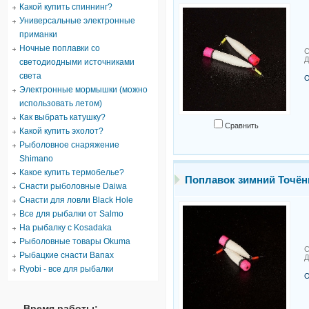
Какой купить спиннинг?
Универсальные электронные
приманки
Ночные поплавки со
С
Д
светодиодными источниками
света
О
Электронные мормышки (можно
использовать летом)
Как выбрать катушку?
Сравнить
Какой купить эхолот?
Рыболовное снаряжение
Shimano
Какое купить термобелье?
Поплавок зимний Точё
Снасти рыболовные Daiwa
Снасти для ловли Black Hole
Все для рыбалки от Salmo
На рыбалку с Kosadaka
Рыболовные товары Okuma
С
Рыбацкие снасти Banax
Д
Ryobi - все для рыбалки
О
Время работы: