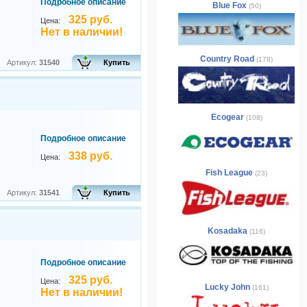
Подробное описание
Blue Fox
(50)
325 руб.
Цена:
Нет в наличии!
Country Road
(178)
Артикул:
31540
Купить
Ecogear
(108)
Подробное описание
338 руб.
Цена:
Fish League
(23)
Артикул:
31541
Купить
Kosadaka
(116)
Подробное описание
325 руб.
Цена:
Lucky John
(161)
Нет в наличии!