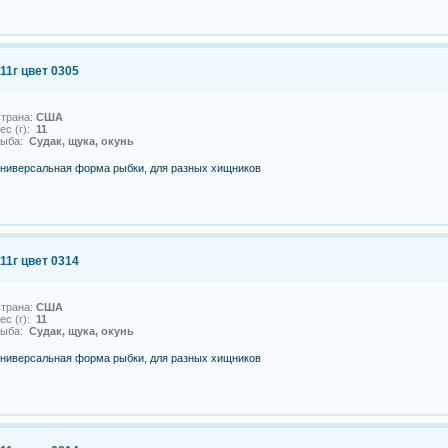
11г цвет 0305
трана:
США
ес (г):
11
Рыба:
Судак, щука, окунь
ниверсальная форма рыбки, для разных хищников
11г цвет 0314
трана:
США
ес (г):
11
Рыба:
Судак, щука, окунь
ниверсальная форма рыбки, для разных хищников