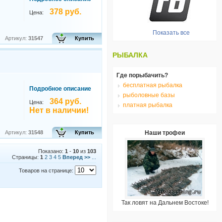
378 руб.
Цена:
Показать все
Артикул:
31547
Купить
РЫБАЛКА
Где порыбачить?
бесплатная рыбалка
Подробное описание
рыболовные базы
364 руб.
Цена:
платная рыбалка
Нет в наличии!
Артикул:
31548
Купить
Наши трофеи
Показано:
1
-
10
из
103
Страницы:
1
2
3
4
5
Вперед >>
...
Товаров на странице:
Так ловят на Дальнем Востоке!