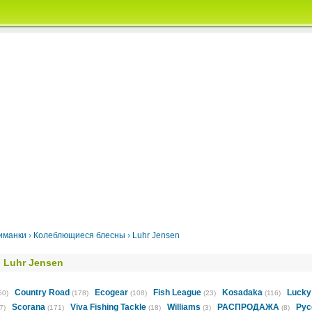
иманки
›
Колеблющиеся блесны
›
Luhr Jensen
Luhr Jensen
Country Road
Ecogear
Fish League
Kosadaka
Lucky
50)
(178)
(108)
(23)
(116)
Scorana
Viva Fishing Tackle
Williams
РАСПРОДАЖА
Рус
7)
(171)
(18)
(3)
(8)