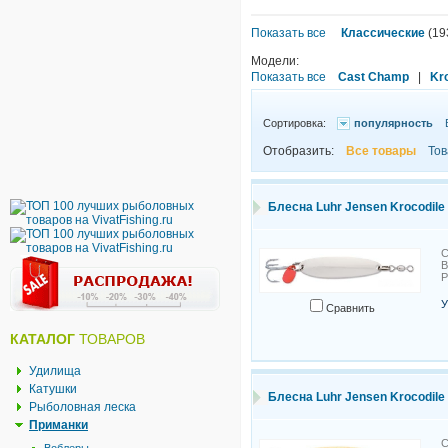
Показать все
Классические
(19
Модели:
Показать все
Cast Champ
|
Kr
Сортировка:
популярность
Отобразить:
Все товары
Тов
Блесна Luhr Jensen Krocodile 
С
В
У
Сравнить
КАТАЛОГ
ТОВАРОВ
Удилища
Катушки
Блесна Luhr Jensen Krocodile 
Рыболовная леска
Приманки
С