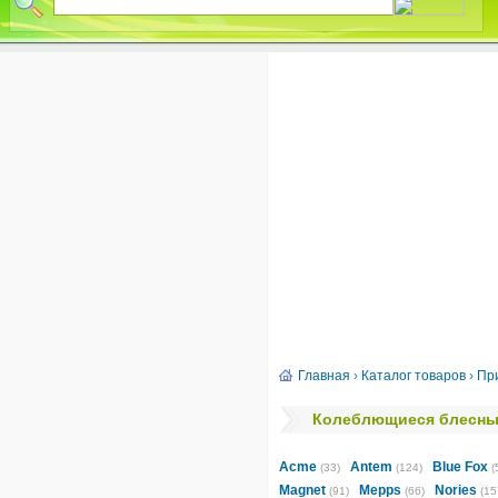
Главная
›
Каталог товаров
›
Пр
Колеблющиеся блесны 
Acme
Antem
Blue Fox
(33)
(124)
(
Magnet
Mepps
Nories
(91)
(66)
(15