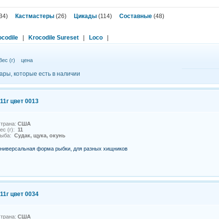
34)
Кастмастеры
(26)
Цикады
(114)
Составные
(48)
ocodile
|
Krocodile Sureset
|
Loco
|
Вес (г)
цена
ары, которые есть в наличии
11г цвет 0013
трана:
США
ес (г):
11
Рыба:
Судак, щука, окунь
ниверсальная форма рыбки, для разных хищников
11г цвет 0034
трана:
США