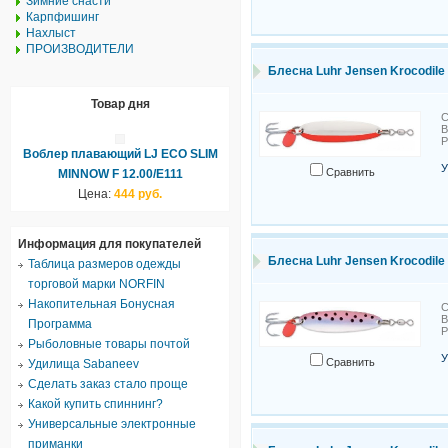
Зимние снасти
Карпфишинг
Нахлыст
ПРОИЗВОДИТЕЛИ
Блесна Luhr Jensen Krocodile 
Товар дня
С
В
Воблер плавающий LJ ECO SLIM
У
Сравнить
MINNOW F 12.00/E111
Цена:
444 руб.
Информация для покупателей
Блесна Luhr Jensen Krocodile 
Таблица размеров одежды
торговой марки NORFIN
Накопительная Бонусная
С
В
Программа
Рыболовные товары почтой
У
Сравнить
Удилища Sabaneev
Сделать заказ стало проще
Какой купить спиннинг?
Универсальные электронные
приманки