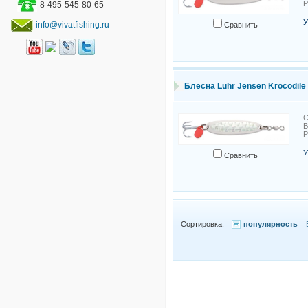
8-495-545-80-65
У
info@vivatfishing.ru
Сравнить
Блесна Luhr Jensen Krocodile 
С
В
У
Сравнить
Сортировка:
популярность