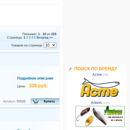
Показано:
1
-
10
из
103
Страницы:
1
2
3
4
5
Вперед >>
...
Товаров на странице:
ПОИСК ПО БРЕНДУ
Acme
(33)
Подробное описание
338 руб.
Цена:
Артикул:
31539
Купить
Antem
(124)