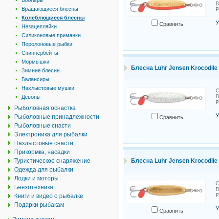
Воблеры
В
Вращающиеся блесны
Колеблющиеся блесны
У
Сравнить
Незацепляйки
Силиконовые приманки
Поролоновые рыбки
Спиннербейты
Мормышки
Блесна Luhr Jensen Krocodile 
Зимние блесны
Балансиры
Нахлыстовые мушки
С
В
Девоны
Рыболовная оснастка
У
Рыболовные принадлежности
Сравнить
Рыболовные снасти
Электроника для рыбалки
Нахлыстовые снасти
Прикормка, насадки
Туристическое снаряжение
Блесна Luhr Jensen Krocodile 
Одежда для рыбалки
Лодки и моторы
С
Бензотехника
В
Книги и видео о рыбалке
Подарки рыбакам
У
Сравнить