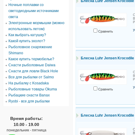
Блесна Luhr Jensen Krocodile 
Ночные поплавки со
светодиодными источниками
С
света
В
Электронные мормышки (можно
использовать летом)
У
Сравнить
Как выбрать катушку?
Какой купить эхолот?
Рыболовное снаряжение
Shimano
Блесна Luhr Jensen Krocodile 
Какое купить термобелье?
Снасти рыболовные Daiwa
Снасти для ловли Black Hole
С
В
Все для рыбалки от Salmo
На рыбалку с Kosadaka
У
Рыболовные товары Okuma
Сравнить
Рыбацкие снасти Banax
Ryobi - все для рыбалки
Блесна Luhr Jensen Krocodile 
Время работы:
10.00 - 19.00
С
понедельник - пятница
В