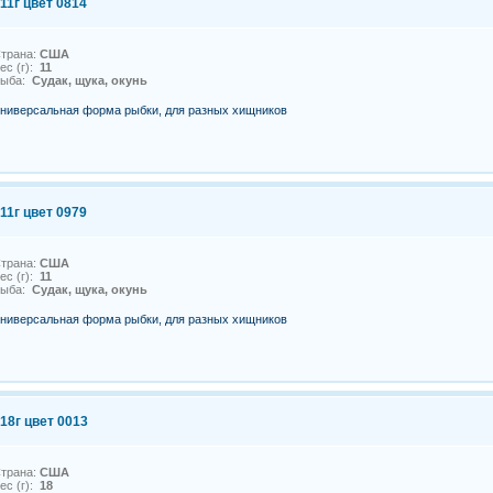
11г цвет 0814
трана:
США
ес (г):
11
Рыба:
Судак, щука, окунь
ниверсальная форма рыбки, для разных хищников
11г цвет 0979
трана:
США
ес (г):
11
Рыба:
Судак, щука, окунь
ниверсальная форма рыбки, для разных хищников
18г цвет 0013
трана:
США
ес (г):
18