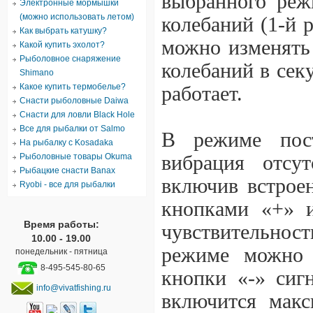
выбранного реж
Электронные мормышки
(можно использовать летом)
колебаний (1-й 
Как выбрать катушку?
можно изменять 
Какой купить эхолот?
Рыболовное снаряжение
колебаний в сек
Shimano
Какое купить термобелье?
работает.
Снасти рыболовные Daiwa
Снасти для ловли Black Hole
Все для рыбалки от Salmo
В режиме пост
На рыбалку с Kosadaka
Рыболовные товары Okuma
вибрация отсу
Рыбацкие снасти Banax
включив встроен
Ryobi - все для рыбалки
кнопками «+» и
Время работы:
чувствительнос
10.00 - 19.00
режиме можно о
понедельник - пятница
8-495-545-80-65
кнопки «-» сиг
info@vivatfishing.ru
включится макс