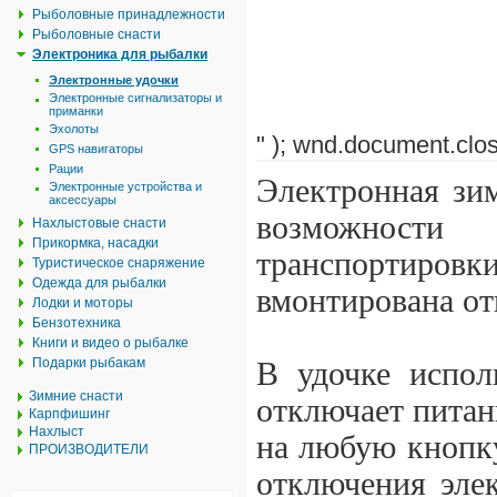
Рыболовные принадлежности
Рыболовные снасти
Электроника для рыбалки
Электронные удочки
Электронные сигнализаторы и
приманки
Эхолоты
" ); wnd.document.clos
GPS навигаторы
Рации
Электронная зим
Электронные устройства и
аксессуары
возможности
Нахлыстовые снасти
Прикормка, насадки
транспортиров
Туристическое снаряжение
Одежда для рыбалки
вмонтирована от
Лодки и моторы
Бензотехника
Книги и видео о рыбалке
Подарки рыбакам
В удочке испол
Зимние снасти
отключает питан
Карпфишинг
Нахлыст
на любую кнопку
ПРОИЗВОДИТЕЛИ
отключения эле