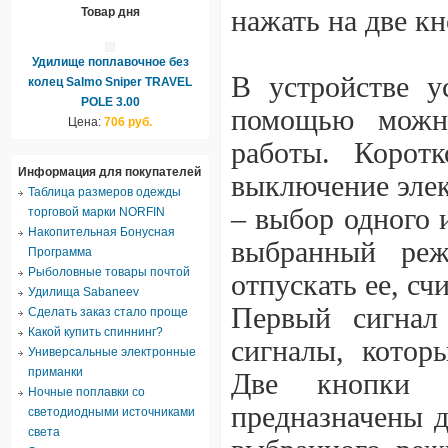
Товар дня
нажать на две кн
Удилище поплавочное без
В устройстве у
колец Salmo Sniper TRAVEL
POLE 3.00
помощью можн
Цена:
706 руб.
работы. Корот
Информация для покупателей
выключение элек
Таблица размеров одежды
– выбор одного 
торговой марки NORFIN
Накопительная Бонусная
выбранный ре
Программа
Рыболовные товары почтой
отпускать ее, сч
Удилища Sabaneev
Первый сигнал 
Сделать заказ стало проще
Какой купить спиннинг?
сигналы, котор
Универсальные электронные
приманки
Две кнопки с
Ночные поплавки со
предназначены д
светодиодными источниками
света